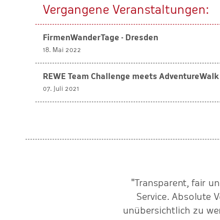
Vergangene Veranstaltungen:
FirmenWanderTage - Dresden
18. Mai 2022
REWE Team Challenge meets AdventureWalk
07. Juli 2021
ert, auch in komplizierten
"Transparent, fair u
 mit Baer-Service
Service. Absolute 
 Gewinn."
unübersichtlich zu w