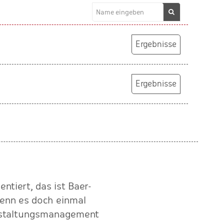
Ergebnisse
Ergebnisse
ntiert, das ist Baer-
"Mit sportlichem Ehrgeiz
wenn es doch einmal
Service den SachsenEnerg
anstaltungsmanagement
Sport und dass wir uns