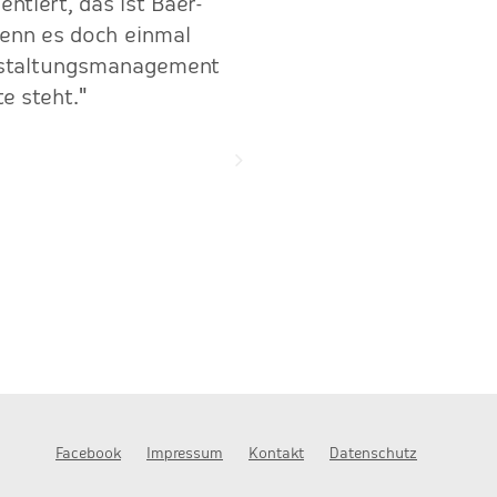
ntiert, das ist Baer-
"Mit sportlichem Ehrgeiz
wenn es doch einmal
Service den SachsenEnerg
anstaltungsmanagement
Sport und dass wir uns
e steht."
Facebook
Impressum
Kontakt
Datenschutz