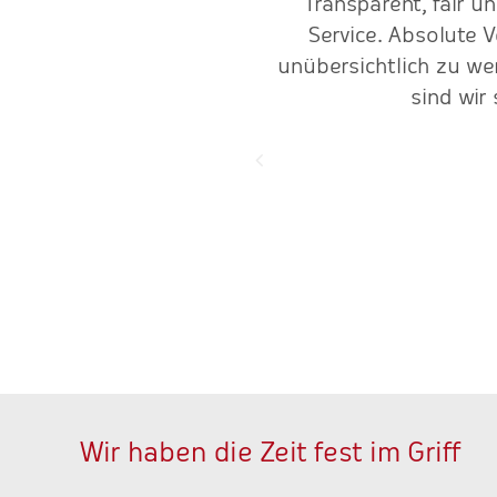
ert, auch in komplizierten
"Transparent, fair u
 mit Baer-Service
Service. Absolute 
 Gewinn."
unübersichtlich zu w
sind wir
Wir haben die Zeit fest im Griff