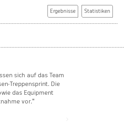
Ergebnisse
Statistiken
assen sich auf das Team
"Für unser Radevent tri
en-Treppensprint. Die
Lösungsorientiert bei Her
sowie das Equipment
itnahme vor."