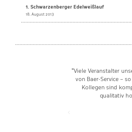
1. Schwarzenberger Edelweißlauf
18. August 2013
ie Zeitnahmetechnik ist für
"Viele Veranstalter un
 fehlerfrei."
von Baer-Service – so
Kollegen sind komp
qualitativ h