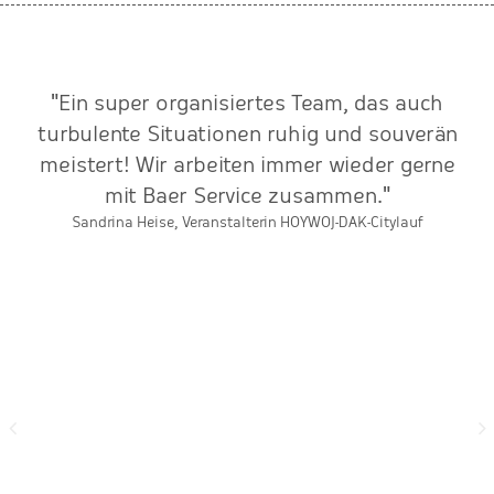
"Ein super organisiertes Team, das auch
m
turbulente Situationen ruhig und souverän
m
meistert! Wir arbeiten immer wieder gerne
mit Baer Service zusammen."
Sandrina Heise, Veranstalterin HOYWOJ-DAK-Citylauf
n.
re
m
in
en
s
s