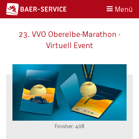
Menü
23. VVO Oberelbe-Marathon -
Virtuell Event
Finisher: 408