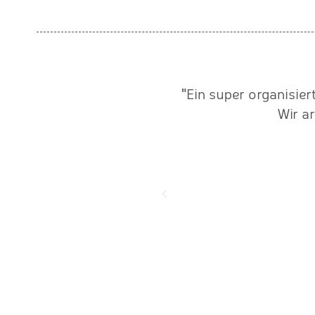
ähe. Als wir im Jahre 2010
"Ein super organisie
für Laufzeitmessung und
Wir a
nötigen einen Partner, der
rbeitet. Wir wurden fündig
 Sachsen. Die Firma Baer-
ahme ein, was bis heute zu
r Einflussfaktoren."